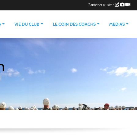
Participer au site :
B
VIE DU CLUB
LE COIN DES COACHS
MEDIAS
n