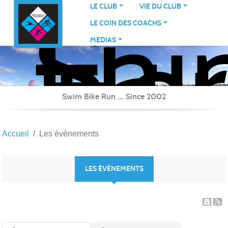
Sai
Panneau de gestion des cookies
LE CLUB
VIE DU CLUB
Her
LE COIN DES COACHS
Tri
MEDIAS
Swim Bike Run ... Since 2002
Accueil
Les évènements
LES ÉVÈNEMENTS