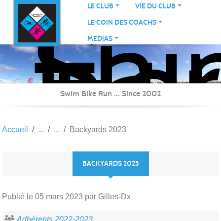
Sai
Panneau de gestion des cookies
LE CLUB
VIE DU CLUB
Her
LE COIN DES COACHS
Tri
MEDIAS
Swim Bike Run ... Since 2002
Accueil
Backyards 2023
BACKYARDS 2023
Publié le
05 mars 2023
par Gilles-Dx
Adhérents 2022-2023