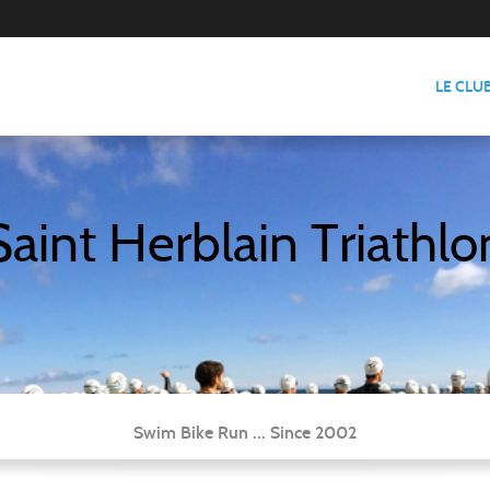
LE CLU
Saint Herblain Triathlo
Swim Bike Run ... Since 2002