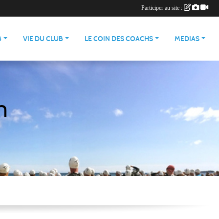
Participer au site :
B
VIE DU CLUB
LE COIN DES COACHS
MEDIAS
n