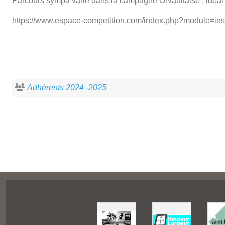
Parcours sympa varié dans la campagne Orvaultaise , idéal
https://www.espace-competition.com/index.php?module=in
Adhérents 2024 -2025