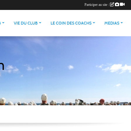
Participer au site :
B
VIE DU CLUB
LE COIN DES COACHS
MEDIAS
n