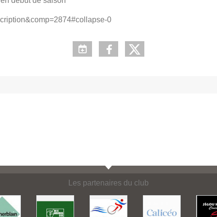
 en début de saison
scription&comp=2874#collapse-0
Les partenaires du club