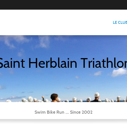
LE CLU
Saint Herblain Triathlo
Swim Bike Run ... Since 2002