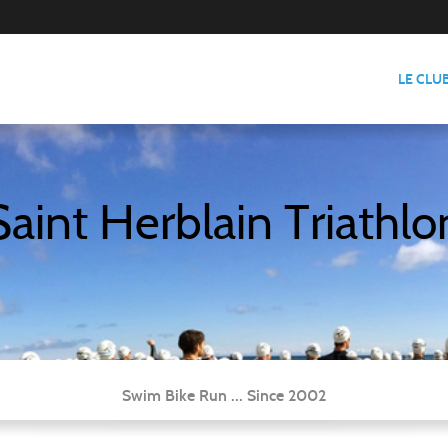
LE CLU
Saint Herblain Triathlo
Swim Bike Run ... Since 2002