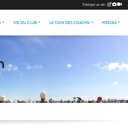
Participer au site :
B
VIE DU CLUB
LE COIN DES COACHS
MEDIAS
n