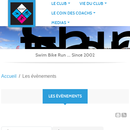
Sai
Panneau de gestion des cookies
LE CLUB
VIE DU CLUB
Her
LE COIN DES COACHS
Tri
MEDIAS
Swim Bike Run ... Since 2002
Accueil
Les évènements
LES ÉVÈNEMENTS