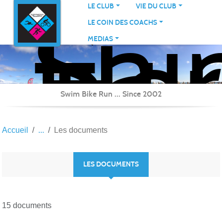
Sai
Panneau de gestion des cookies
LE CLUB
VIE DU CLUB
Her
LE COIN DES COACHS
Tri
MEDIAS
Swim Bike Run ... Since 2002
Accueil
Les documents
LES DOCUMENTS
15 documents