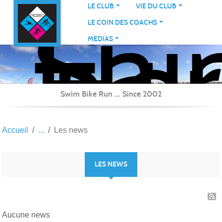
Sai
Panneau de gestion des cookies
LE CLUB
VIE DU CLUB
Her
LE COIN DES COACHS
Tri
MEDIAS
Swim Bike Run ... Since 2002
Accueil
Les news
LES NEWS
Aucune news