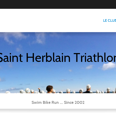
LE CLU
Saint Herblain Triathlo
Swim Bike Run ... Since 2002