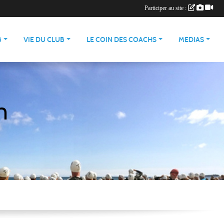
Participer au site :
B
VIE DU CLUB
LE COIN DES COACHS
MEDIAS
n