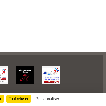
r
Tout refuser
Personnaliser
102247
visites