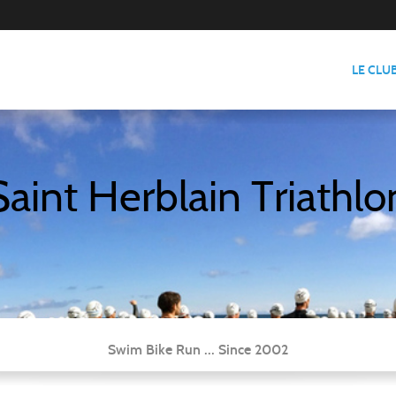
LE CLU
Saint Herblain Triathlo
Swim Bike Run ... Since 2002