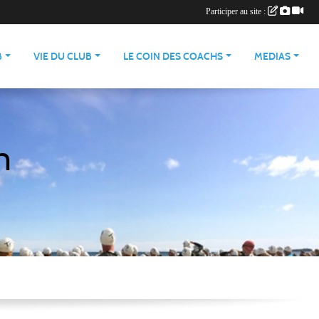
Participer au site :
B
VIE DU CLUB
LE COIN DES COACHS
MEDIAS
n