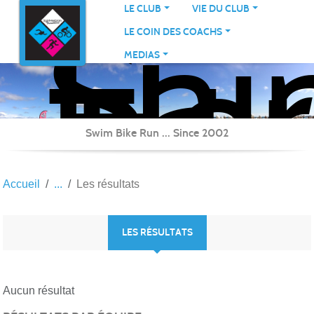
Sai
Panneau de gestion des cookies
LE CLUB
VIE DU CLUB
Her
LE COIN DES COACHS
Tri
MEDIAS
Swim Bike Run ... Since 2002
Accueil
Les résultats
LES RÉSULTATS
Aucun résultat