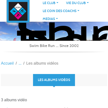
Sai
Panneau de gestion des cookies
LE CLUB
VIE DU CLUB
Her
LE COIN DES COACHS
Tri
MEDIAS
Swim Bike Run ... Since 2002
Accueil
Les albums vidéos
LES ALBUMS VIDÉOS
3 albums vidéo